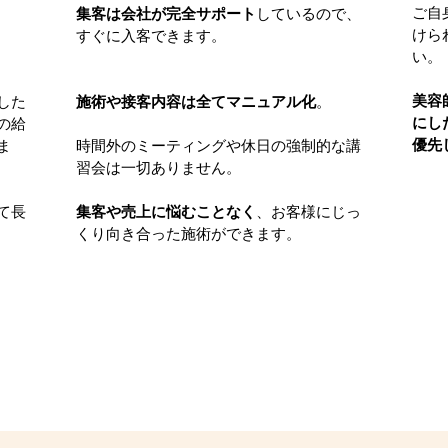
ご自
集客は会社が完全サポート
しているので、
けら
すぐに入客できます。
い。
美容
した
施術や接客内容は全てマニュアル化
。
にし
の給
優先
ま
時間外のミーティングや休日の強制的な講
習会は一切ありません。
て長
​集客や売上に悩むことなく
、お客様にじっ
くり向き合った施術ができます。