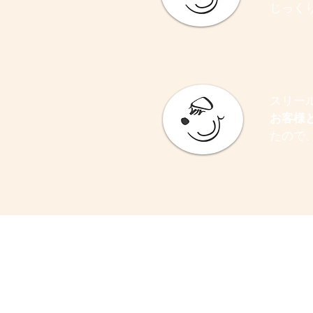
じっく
スリー
お客様
たので