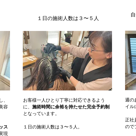
自
１日の施術人数は３〜５人
週の
し、
お客様一人ひとり丁寧に対応できるよう
イル
美容
に、
施術時間に余裕を持たせた完全予約制
となっています。
正社
ので
ッス
１日の施術人数は３〜５人。
実現